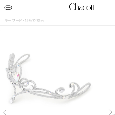
検
索
す
る