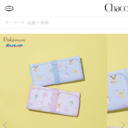
検
索
す
る