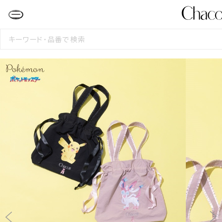
検
索
す
る