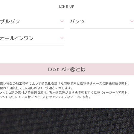
LINE UP
ブルゾン
パンツ
オールインワン
Dot Air®とは
東レ独自の加工技術によって通気孔を設けた特殊原糸と織物構造ベースの高機能快適素材。
優れた通気性で、風通しがよく、快適さを保ちます。
メッシュ調の素材が軽量感を演出。吸水速乾性があり洗濯後もすぐに乾くイージーケア素材。
シワになりにくい素材だから、旅行やアクティブなシーンに便利。