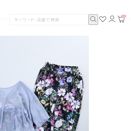
0
お
ロ
カ
検
気
グ
ー
索
に
イ
ト
検
す
入
ン
ペ
索
る
り
ー
ジ