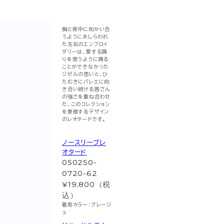
胸と背中に向かい合
うようにあしらわれ
た左右のエンブロイ
ダリーは、愛する踊
りを思うように踊る
ことができなかった
ジゼルの想いと、ひ
たむきにバレエに向
き合い続ける茜さん
の強さを重ね合わせ
た、このコレクション
を象徴するデザイン
のレオタードです。
ノースリーブレ
オタード
050250-
0720-62
¥19,800（税
込）
着用カラー：グレージ
ュ