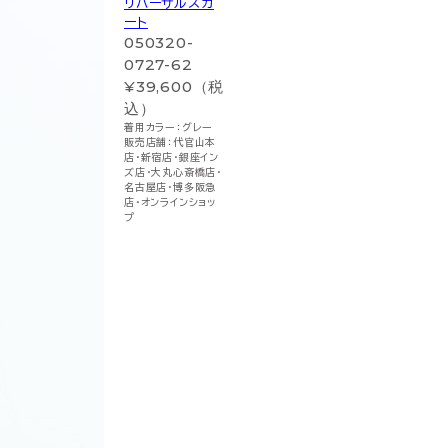
リハーサルスカ
ート
050320-
0727-62
¥39,600（税
込）
着用カラー：グレー
販売店舗：代官山本
店・新宿店・銀座イン
ズ店・大丸心斎橋店・
名古屋店・博多阪急
店・オンラインショッ
プ