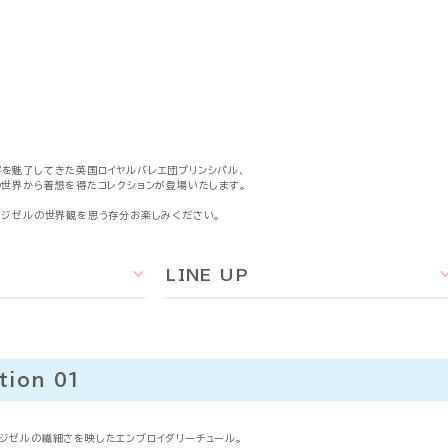
を魅了してきた英国ロイヤルバレエ団プリンシパル、
の世界から着想を得たコレクションが登場いたします。
、ジゼルの世界観を思う存分お楽しみください。
2
LINE UP
tion 01
ジゼルの繊細さを映したエンブロイダリーチュール。