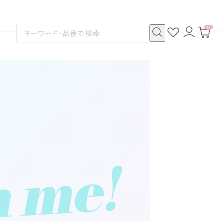
0
お
ロ
カ
検
気
グ
ー
索
に
イ
ト
検
す
入
ン
ペ
索
る
り
ー
ジ