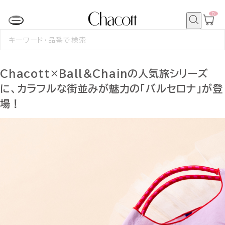
0
カ
ー
ト
検
ペ
索
検
ー
索
ジ
す
る
Chacott×Ball＆Chainの人気旅シリーズ
に、カラフルな街並みが魅力の「バルセロナ」が登
場！