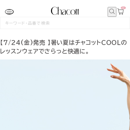
0
カ
ー
ト
検
ペ
索
検
ー
索
ジ
す
る
【7/24(金)発売 】暑い夏はチャコットCOOLの
レッスンウェアでさらっと快適に。