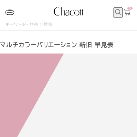
0
カ
ー
ト
検
ペ
索
検
ー
索
ジ
す
る
マルチカラーバリエーション 新旧 早見表