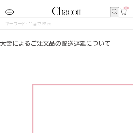
0
カ
ー
ト
検
ペ
索
検
ー
索
ジ
す
る
大雪によるご注文品の配送遅延について