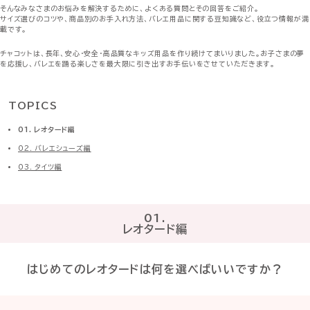
そんなみなさまのお悩みを解決するために、よくある質問とその回答をご紹介。
サイズ選びのコツや、商品別のお手入れ方法、バレエ用品に関する豆知識など、役立つ情報が満
載です。
チャコットは、長年、安心・安全・高品質なキッズ用品を作り続けてまいりました。お子さまの夢
を応援し、バレエを踊る楽しさを最大限に引き出すお手伝いをさせていただきます。
TOPICS
01. レオタード編
02. バレエシューズ編
03. タイツ編
01.
レオタード編
はじめてのレオタードは何を選べばいいですか？