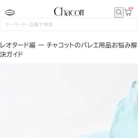
0
カ
ー
ト
検
ペ
索
検
ー
索
ジ
す
る
レオタード編 ー チャコットのバレエ用品お悩み解
決ガイド