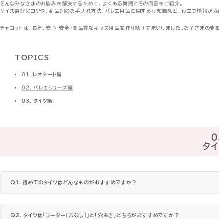
そんなみなさまのお悩みを解決するために、よくある質問とその回答をご紹介。
サイズ選びのコツや、商品別のお手入れ方法、バレエ用品に関する豆知識など、役立つ情報が満
チャコットは、長年、安心・安全・高品質なキッズ用品を作り続けてまいりました。お子さまの
TOPICS
01. レオタード編
02. バレエシューズ編
03. タイツ編
0
タ
Q1. 初めてのタイツはどんなものがおすすめですか？
Q2. タイツは「フーター（穴なし）」と「穴あき」どちらがおすすめですか？