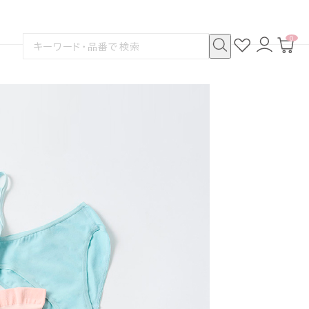
0
お
ロ
カ
検
気
グ
ー
索
に
イ
ト
検
す
入
ン
ペ
索
る
り
ー
ジ