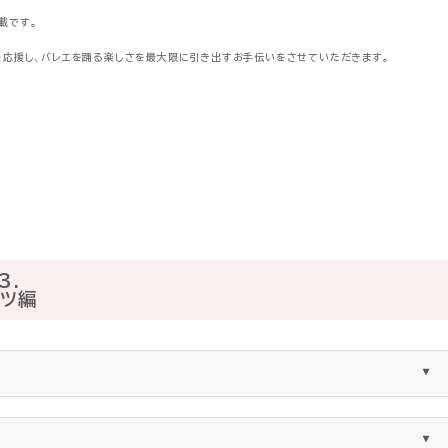
載です。
夢を応援し、バレエを踊る楽しさを最大限に引き出すお手伝いをさせていただきます。
3.
イツ編