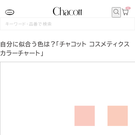
0
カ
ー
ト
検
ペ
索
検
ー
索
ジ
す
る
自分に似合う色は？「チャコット コスメティクス
カラーチャート」