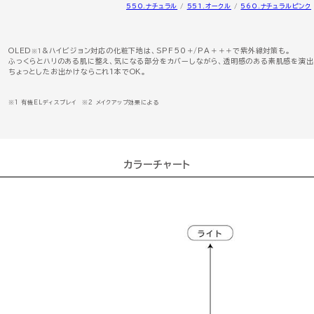
550.ナチュラル
/
551.オークル
/
560.ナチュラルピンク
OLED
&ハイビジョン対応の化粧下地は、SPF50＋/PA＋＋＋で紫外線対策も。
※1
ふっくらとハリのある肌に整え、気になる部分をカバーしながら、透明感のある素肌感を演出
ちょっとしたお出かけならこれ1本でOK。
※1 有機ELディスプレイ ※2 メイクアップ効果による
カラーチャート