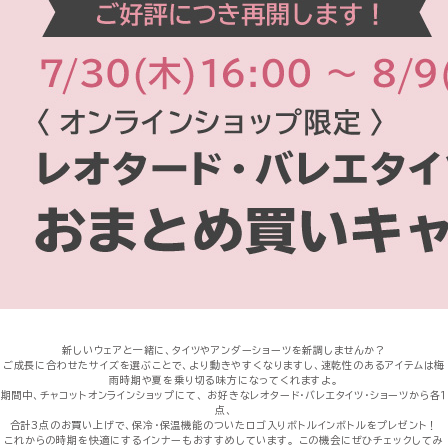
新しいウェアと一緒に、タイツやアンダーショーツを新調しませんか？
ご成長に合わせたサイズを選ぶことで、より動きやすくなりますし、速乾性のあるアイテムは梅
雨時期や夏を乗り切る味方になってくれますよ。
期間中、チャコットオンラインショップにて、 お好きなレオタード・バレエタイツ・ショーツから各１
点、
合計3点のお買い上げで、保冷・保温機能のついたロゴ入りボトルインボトルをプレゼント！
これからの時期を快適にするインナーもおすすめしています。
この機会にぜひチェックしてみ