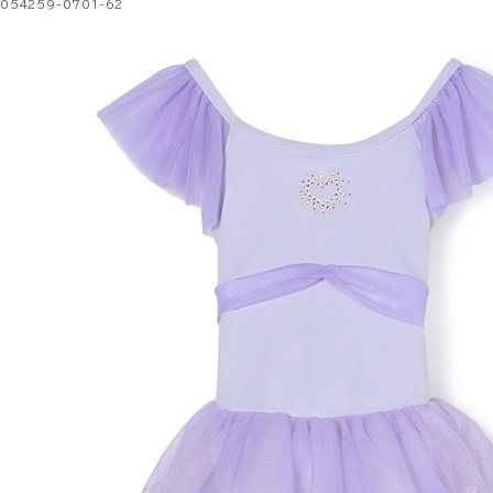
054259-0701-62