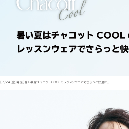
【7/24(金)発売】暑い夏はチャコットCOOLのレッスンウェアでさらっと快適に。