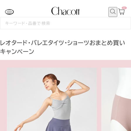
0
カ
ー
ト
検
ペ
索
検
ー
索
ジ
す
る
レオタード・バレエタイツ・ショーツおまとめ買い
キャンペーン