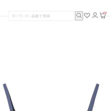
0
お
ロ
カ
検
気
グ
ー
索
に
イ
ト
検
す
入
ン
ペ
索
る
り
ー
ジ