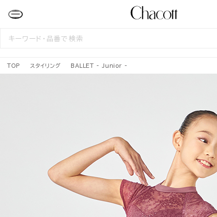
検
索
す
る
TOP
スタイリング
BALLET - Junior -