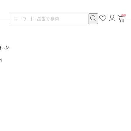
0
お
ロ
カ
検
気
グ
ー
索
に
イ
ト
検
す
入
ン
ペ
索
る
り
ー
ジ
ト：M
M