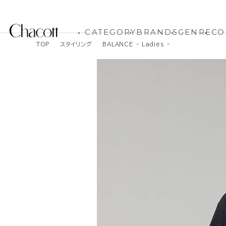
CATEGORY
BRANDS
GENRE
CO
TOP
スタイリング
BALANCE - Ladies -