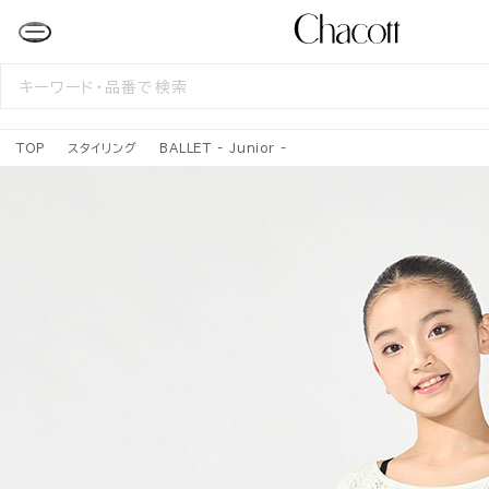
検
索
す
る
TOP
スタイリング
BALLET - Junior -