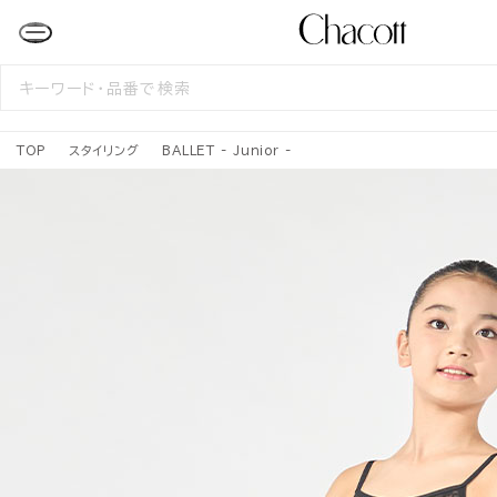
検
索
す
る
TOP
スタイリング
BALLET - Junior -