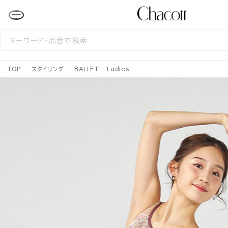
検
索
す
る
TOP
スタイリング
BALLET - Ladies -