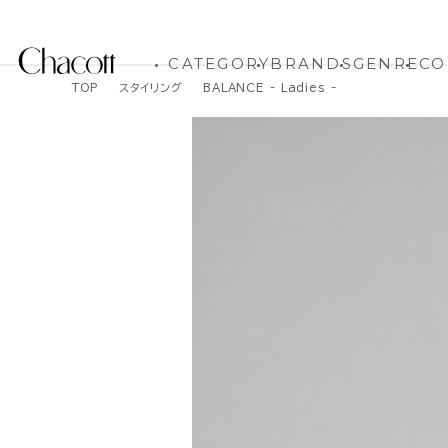
CATEGORY
BRANDS
GENRE
CO
TOP
スタイリング
BALANCE - Ladies -