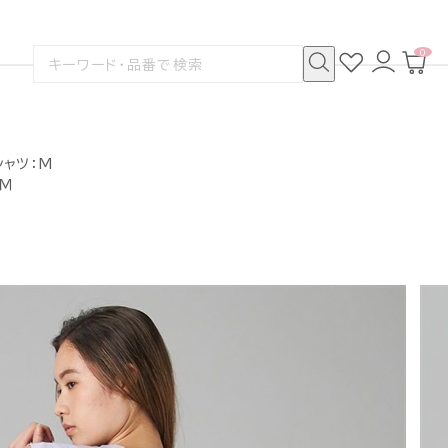
0
お
ロ
カ
検
気
グ
ー
索
に
イ
ト
検
す
入
ン
ペ
索
る
り
ー
ジ
シャツ：M
：Ｍ