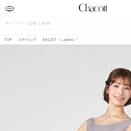
検
索
す
る
TOP
スタイリング
BALLET - Ladies -