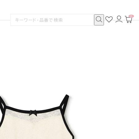
0
お
ロ
カ
検
気
グ
ー
索
に
イ
ト
検
す
入
ン
ペ
索
る
り
ー
ジ