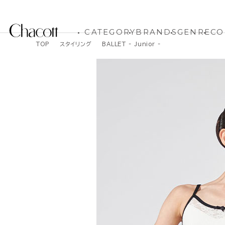
CATEGORY
BRANDS
GENRE
CO
TOP
スタイリング
BALLET - Junior -