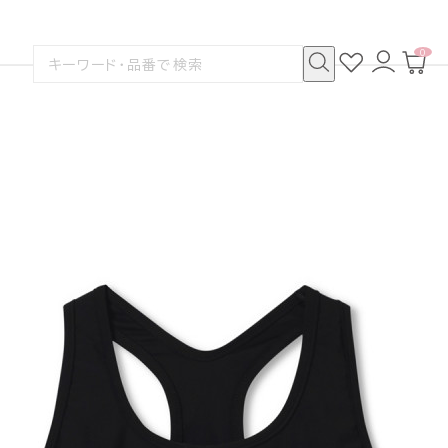
0
お
ロ
カ
検
気
グ
ー
索
に
イ
ト
検
す
入
ン
ペ
索
る
り
ー
ジ