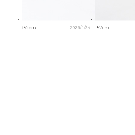
152cm
2026/4/24
152cm