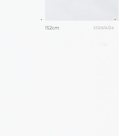
152cm
2026/4/24
152cm