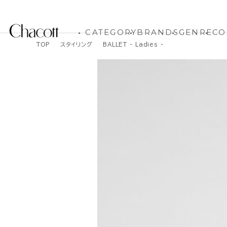
CATEGORY
BRANDS
GENRE
CO
TOP
スタイリング
BALLET - Ladies -