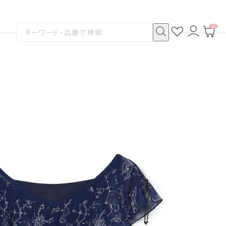
0
お
ロ
カ
検
気
グ
ー
索
に
イ
ト
検
す
入
ン
ペ
索
る
り
ー
ジ