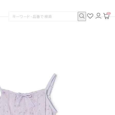
0
お
ロ
カ
検
気
グ
ー
索
に
イ
ト
検
す
入
ン
ペ
索
る
り
ー
ジ