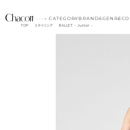
CATEGORY
BRANDS
GENRE
CO
TOP
スタイリング
BALLET - Junior -