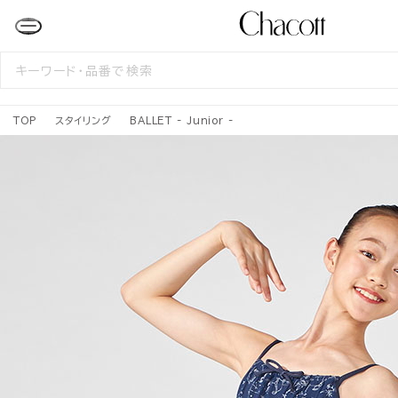
検
索
す
る
TOP
スタイリング
BALLET - Junior -