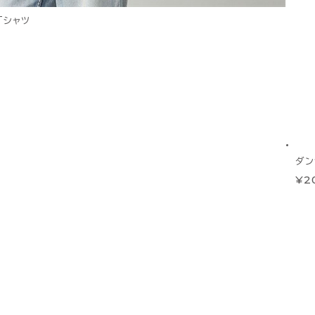
ルTシャツ
ダン
¥2