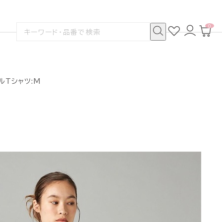
0
お
ロ
カ
検
気
グ
ー
索
に
イ
ト
検
す
入
ン
ペ
索
る
り
ー
ジ
ールTシャツ:M