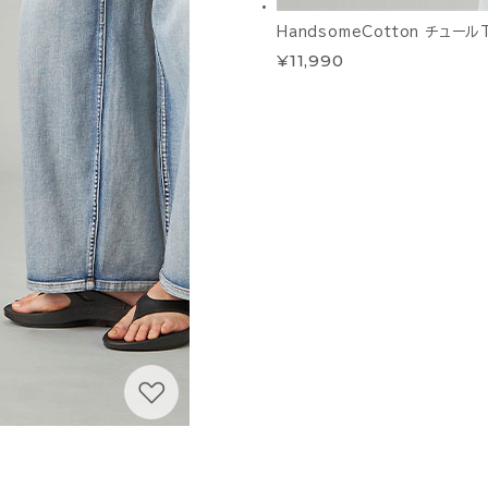
HandsomeCotton チュー
¥11,990