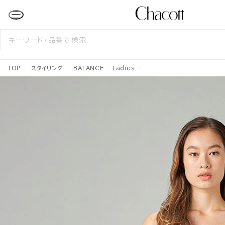
検
索
す
る
TOP
スタイリング
BALANCE - Ladies -