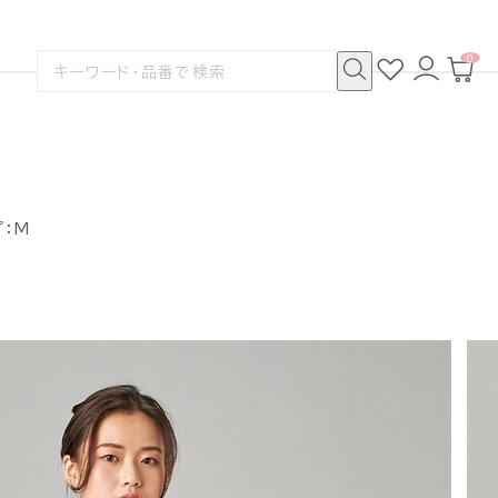
0
お
ロ
カ
検
気
グ
ー
索
に
イ
ト
検
す
入
ン
ペ
索
る
り
ー
ジ
プ：M