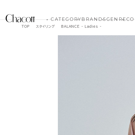
CATEGORY
BRANDS
GENRE
CO
TOP
スタイリング
BALANCE - Ladies -