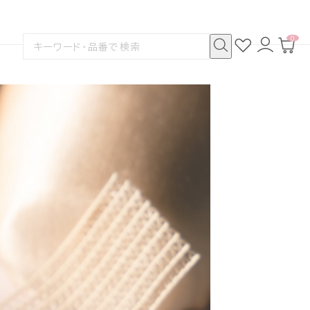
0
お
ロ
カ
検
気
グ
ー
索
に
イ
ト
検
す
入
ン
ペ
索
る
り
ー
ジ