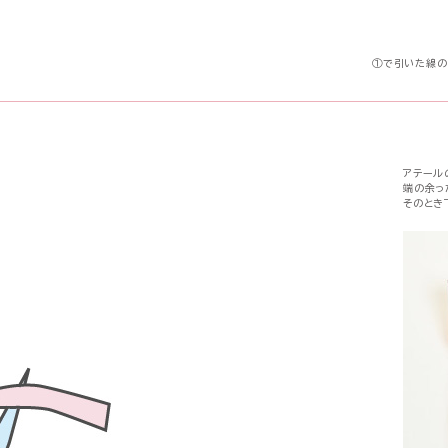
①で引いた線の
アテール
端の余っ
そのとき