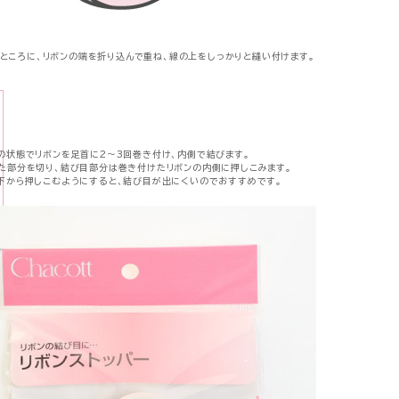
ところに、リボンの端を折り込んで重ね、線の上をしっかりと縫い付けます。
の状態でリボンを足首に2〜3回巻き付け、内側で結びます。
た部分を切り、結び目部分は巻き付けたリボンの内側に押しこみます。
下から押しこむようにすると、結び目が出にくいのでおすすめです。