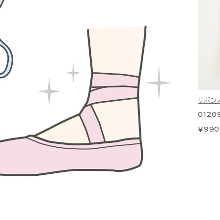
リボン
0120
¥99