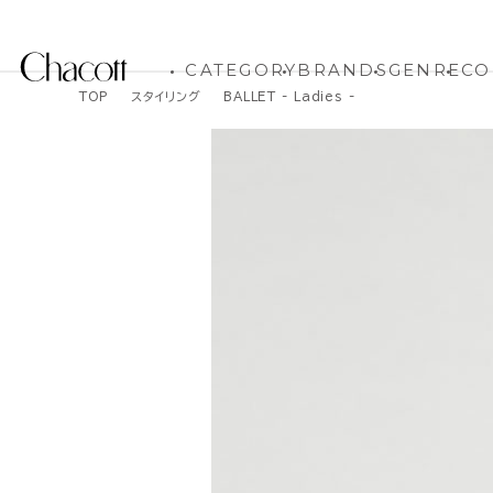
CATEGORY
BRANDS
GENRE
CO
TOP
スタイリング
BALLET - Ladies -