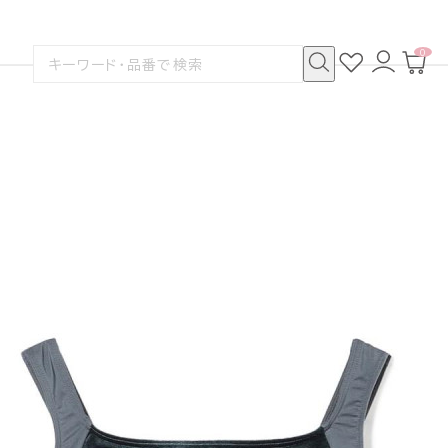
0
お
ロ
カ
検
気
グ
ー
索
に
イ
ト
検
す
入
ン
ペ
索
る
り
ー
ジ