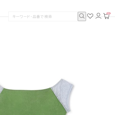
0
お
ロ
カ
検
気
グ
ー
索
に
イ
ト
検
す
入
ン
ペ
索
る
り
ー
ジ