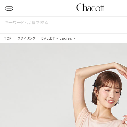
検
索
す
る
TOP
スタイリング
BALLET - Ladies -