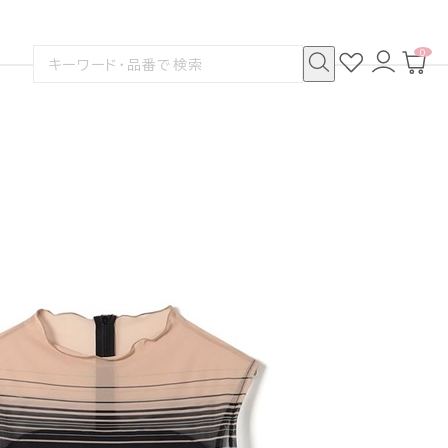
0
お
ロ
カ
検
気
グ
ー
索
に
イ
ト
検
す
入
ン
ペ
索
る
り
ー
ジ