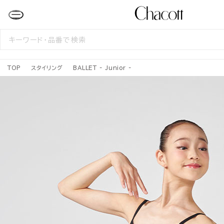
検
索
す
る
TOP
スタイリング
BALLET - Junior -