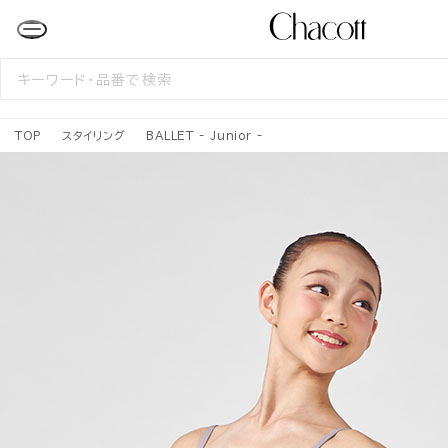
検
索
す
る
TOP
スタイリング
BALLET - Junior -