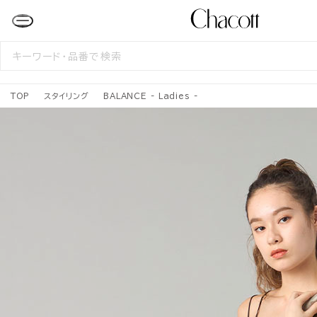
検
索
す
る
TOP
スタイリング
BALANCE - Ladies -