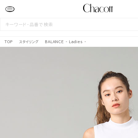
検
索
す
る
TOP
スタイリング
BALANCE - Ladies -