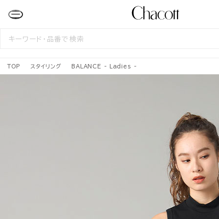
検
索
す
る
TOP
スタイリング
BALANCE - Ladies -