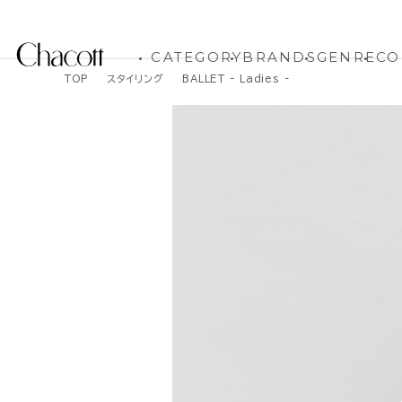
CATEGORY
BRANDS
GENRE
CO
TOP
スタイリング
BALLET - Ladies -