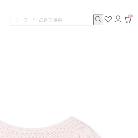
0
お
ロ
カ
検
気
グ
ー
索
に
イ
ト
検
す
入
ン
ペ
索
る
り
ー
ジ