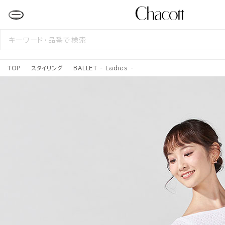
検
索
す
る
TOP
スタイリング
BALLET - Ladies -