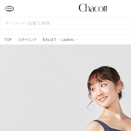
検
索
す
る
TOP
スタイリング
BALLET - Ladies -