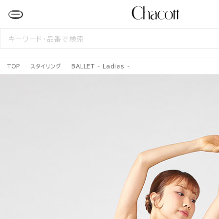
検
索
す
る
TOP
スタイリング
BALLET - Ladies -