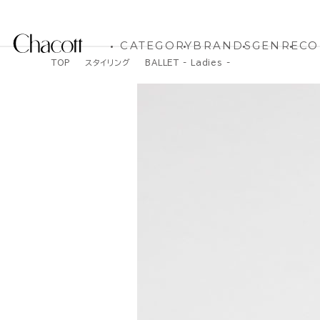
CATEGORY
BRANDS
GENRE
CO
TOP
スタイリング
BALLET - Ladies -