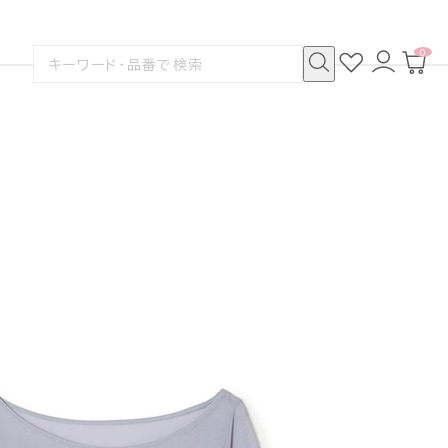
0
お
ロ
カ
検
気
グ
ー
索
に
イ
ト
検
す
入
ン
ペ
索
る
り
ー
ジ