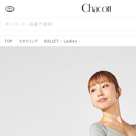
検
索
す
る
TOP
スタイリング
BALLET - Ladies -