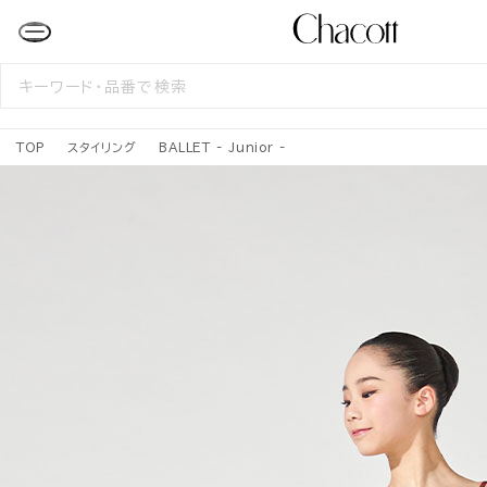
検
索
す
る
TOP
スタイリング
BALLET - Junior -