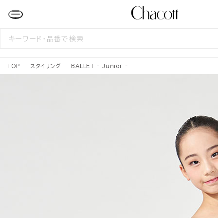
検
索
す
る
TOP
スタイリング
BALLET - Junior -