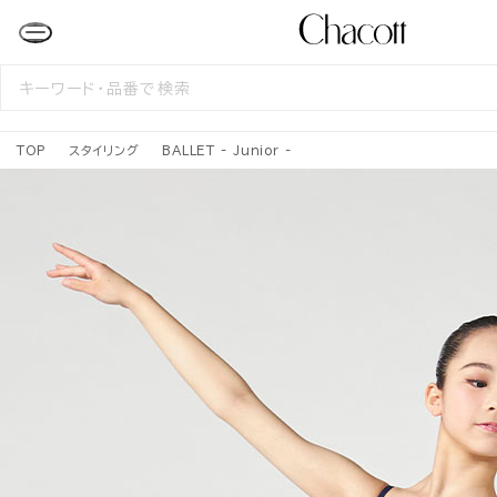
検
索
す
る
TOP
スタイリング
BALLET - Junior -