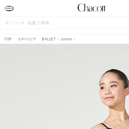
検
索
す
る
TOP
スタイリング
BALLET - Junior -